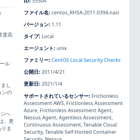
ID
:
53504
ファイル名
:
centos_RHSA-2011-0394.nasl
e
バージョン
:
1.11
要度高
タイプ
:
Local
エージェント
:
unix
ファミリー
:
CentOS Local Security Checks
ツール
公開日
:
2011/4/21
更新日
:
2021/1/4
りまし
ョンの
サポートされているセンサー
:
Frictionless
Assessment AWS
,
Frictionless Assessment
Azure
,
Frictionless Assessment Agent
,
ージへ
Nessus Agent
,
Agentless Assessment
,
は、更
Continuous Assessment
,
Tenable Cloud
がありま
Security
,
Tenable Self-Hosted Container
Security
,
Nessus