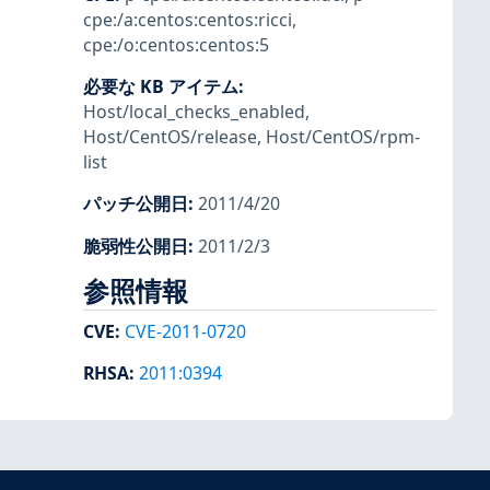
cpe:/a:centos:centos:ricci
,
cpe:/o:centos:centos:5
必要な KB アイテム
:
Host/local_checks_enabled
,
Host/CentOS/release
,
Host/CentOS/rpm-
list
パッチ公開日
:
2011/4/20
脆弱性公開日
:
2011/2/3
参照情報
CVE
:
CVE-2011-0720
RHSA
:
2011:0394