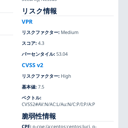
リスク情報
VPR
リスクファクター
:
Medium
スコア
:
4.3
パーセンタイル
:
53.04
CVSS v2
リスクファクター
:
High
基本値
:
7.5
ベクトル
:
CVSS2#AV:N/AC:L/Au:N/C:P/I:P/A:P
脆弱性情報
CPE
:
p-cpe:/a:centos:centos:luci
,
p-