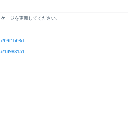
 パッケージを更新してください。
/u?09f1b03d
/u?149881a1