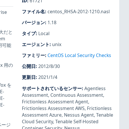
ID
:
61721
ファイル名
:
centos_RHSA-2012-1210.nasl
ise
バージョン
:
1.18
大だと
タイプ
:
Local
em
エージェント
:
unix
用可能
ファミリー
:
CentOS Local Security Checks
ox 用の
公開日
:
2012/8/30
更新日
:
2021/1/4
ox を
サポートされているセンサー
:
Agentless
-
Assessment
,
Continuous Assessment
,
E-
Frictionless Assessment Agent
,
E-
Frictionless Assessment AWS
,
Frictionless
Assessment Azure
,
Nessus Agent
,
Tenable
Cloud Security
,
Tenable Self-Hosted
ページ
Container Security
,
Nessus