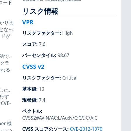
のコード
リスク情報
VPR
つかりま
因となっ
リスクファクター
:
High
ードが
スコア
:
7.6
パーセンタイル
:
98.67
方法で、
がクラ
CVSS v2
される
リスクファクター
:
Critical
基本値
:
10
ました。
実行す
現状値
:
7.4
VE-
ベクトル
:
CVSS2#AV:N/AC:L/Au:N/C:C/I:C/A:C
ber 機
CVSS スコアのソース
:
CVE-2012-1970
テンツ