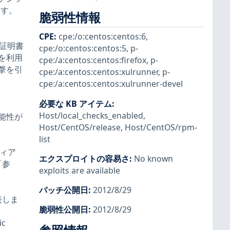
ます。
脆弱性情報
CPE
:
cpe:/o:centos:centos:6
,
 証明書
cpe:/o:centos:centos:5
,
p-
を利用
cpe:/a:centos:centos:firefox
,
p-
撃を引
cpe:/a:centos:centos:xulrunner
,
p-
cpe:/a:centos:centos:xulrunner-devel
必要な KB アイテム
:
Host/local_checks_enabled
,
能性が
Host/CentOS/release
,
Host/CentOS/rpm-
list
ティア
エクスプロイトの容易さ
:
No known
「参
exploits are available
パッチ公開日
:
2012/8/29
表しま
脆弱性公開日
:
2012/8/29
ic