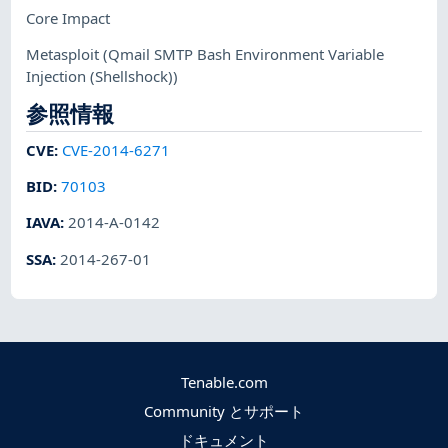
Core Impact
Metasploit
(Qmail SMTP Bash Environment Variable
Injection (Shellshock))
参照情報
CVE
:
CVE-2014-6271
BID
:
70103
IAVA
:
2014-A-0142
SSA
:
2014-267-01
Tenable.com
Community とサポート
ドキュメント