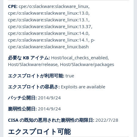
CPE
:
cpe:/o:slackware:slackware_linux
,
cpe:/o:slackware:slackware_linux:13.0
,
cpe:/o:slackware:slackware_linux:13.1
,
cpe:/o:slackware:slackware_linux:13.37
,
cpe:/o:slackware:slackware_linux:14.0
,
cpe:/o:slackware:slackware_linux:14.1
,
p-
cpe:/a:slackware:slackware_linux:bash
必要な KB アイテム
:
Host/local_checks_enabled
,
Host/Slackware/release
,
Host/Slackware/packages
エクスプロイトが利用可能
:
true
エクスプロイトの容易さ
:
Exploits are available
パッチ公開日
:
2014/9/24
脆弱性公開日
:
2014/9/24
CISA の既知の悪用された脆弱性の期限日
:
2022/7/28
エクスプロイト可能