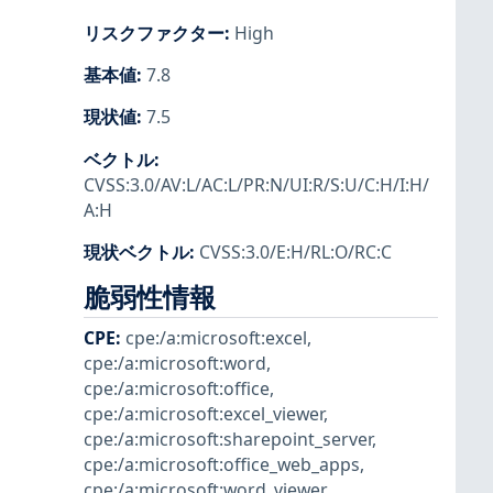
リスクファクター
:
High
基本値
:
7.8
現状値
:
7.5
ベクトル
:
CVSS:3.0/AV:L/AC:L/PR:N/UI:R/S:U/C:H/I:H/
A:H
現状ベクトル
:
CVSS:3.0/E:H/RL:O/RC:C
脆弱性情報
CPE
:
cpe:/a:microsoft:excel
,
cpe:/a:microsoft:word
,
cpe:/a:microsoft:office
,
cpe:/a:microsoft:excel_viewer
,
cpe:/a:microsoft:sharepoint_server
,
cpe:/a:microsoft:office_web_apps
,
cpe:/a:microsoft:word_viewer
,