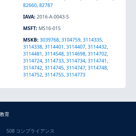
82660
,
82787
IAVA
:
2016-A-0043-S
MSFT
:
MS16-015
MSKB
:
3039768
,
3104759
,
3114335
,
3114338
,
3114401
,
3114407
,
3114432
,
3114481
,
3114548
,
3114698
,
3114702
,
3114724
,
3114733
,
3114734
,
3114741
,
3114742
,
3114745
,
3114747
,
3114748
,
3114752
,
3114755
,
3114773
教育
508 コンプライアンス