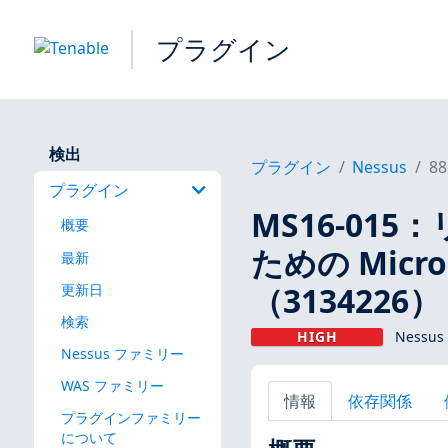
プラグイン
検出
プラグイン
Nessus
88
プラグイン
MS16-01
概要
ための Micr
最新
（3134226）
更新日
検索
HIGH
Nessu
Nessus ファミリー
WAS ファミリー
情報
依存関係
プラグインファミリー
について