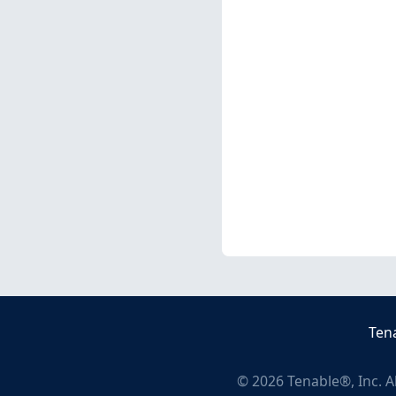
Ten
©
2026
Tenable®, Inc. A