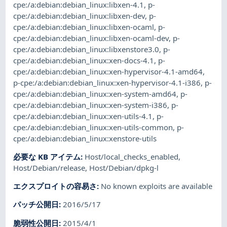
cpe:/a:debian:debian_linux:libxen-4.1
,
p-
cpe:/a:debian:debian_linux:libxen-dev
,
p-
cpe:/a:debian:debian_linux:libxen-ocaml
,
p-
cpe:/a:debian:debian_linux:libxen-ocaml-dev
,
p-
cpe:/a:debian:debian_linux:libxenstore3.0
,
p-
cpe:/a:debian:debian_linux:xen-docs-4.1
,
p-
cpe:/a:debian:debian_linux:xen-hypervisor-4.1-amd64
,
p-cpe:/a:debian:debian_linux:xen-hypervisor-4.1-i386
,
p-
cpe:/a:debian:debian_linux:xen-system-amd64
,
p-
cpe:/a:debian:debian_linux:xen-system-i386
,
p-
cpe:/a:debian:debian_linux:xen-utils-4.1
,
p-
cpe:/a:debian:debian_linux:xen-utils-common
,
p-
cpe:/a:debian:debian_linux:xenstore-utils
必要な KB アイテム
:
Host/local_checks_enabled
,
Host/Debian/release
,
Host/Debian/dpkg-l
エクスプロイトの容易さ
:
No known exploits are available
パッチ公開日
:
2016/5/17
脆弱性公開日
:
2015/4/1