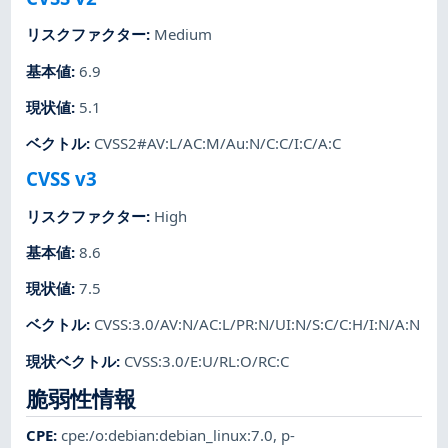
リスクファクター
:
Medium
基本値
:
6.9
現状値
:
5.1
ベクトル
:
CVSS2#AV:L/AC:M/Au:N/C:C/I:C/A:C
CVSS v3
リスクファクター
:
High
基本値
:
8.6
現状値
:
7.5
ベクトル
:
CVSS:3.0/AV:N/AC:L/PR:N/UI:N/S:C/C:H/I:N/A:N
現状ベクトル
:
CVSS:3.0/E:U/RL:O/RC:C
脆弱性情報
CPE
:
cpe:/o:debian:debian_linux:7.0
,
p-