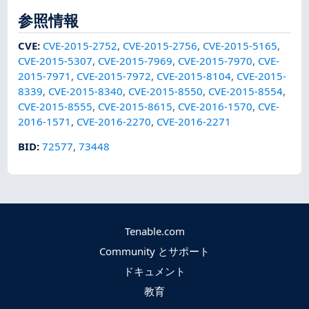
参照情報
CVE
:
CVE-2015-2752
,
CVE-2015-2756
,
CVE-2015-5165
,
CVE-2015-5307
,
CVE-2015-7969
,
CVE-2015-7970
,
CVE-
2015-7971
,
CVE-2015-7972
,
CVE-2015-8104
,
CVE-2015-
8339
,
CVE-2015-8340
,
CVE-2015-8550
,
CVE-2015-8554
,
CVE-2015-8555
,
CVE-2015-8615
,
CVE-2016-1570
,
CVE-
2016-1571
,
CVE-2016-2270
,
CVE-2016-2271
BID
:
72577
,
73448
Tenable.com
Community とサポート
ドキュメント
教育