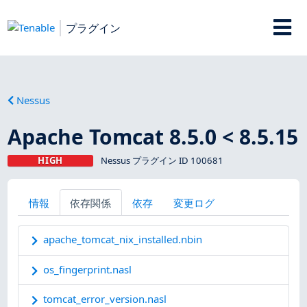
プラグイン
Nessus
Apache Tomcat 8.5.0 < 8.5.15
HIGH
Nessus プラグイン ID 100681
情報
依存関係
依存
変更ログ
apache_tomcat_nix_installed.nbin
os_fingerprint.nasl
tomcat_error_version.nasl