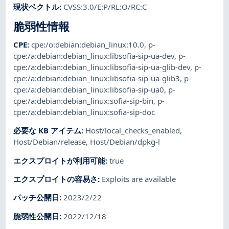
現状ベクトル
:
CVSS:3.0/E:P/RL:O/RC:C
脆弱性情報
CPE
:
cpe:/o:debian:debian_linux:10.0
,
p-
cpe:/a:debian:debian_linux:libsofia-sip-ua-dev
,
p-
cpe:/a:debian:debian_linux:libsofia-sip-ua-glib-dev
,
p-
cpe:/a:debian:debian_linux:libsofia-sip-ua-glib3
,
p-
cpe:/a:debian:debian_linux:libsofia-sip-ua0
,
p-
cpe:/a:debian:debian_linux:sofia-sip-bin
,
p-
cpe:/a:debian:debian_linux:sofia-sip-doc
必要な KB アイテム
:
Host/local_checks_enabled
,
Host/Debian/release
,
Host/Debian/dpkg-l
エクスプロイトが利用可能
:
true
エクスプロイトの容易さ
:
Exploits are available
パッチ公開日
:
2023/2/22
脆弱性公開日
:
2022/12/18