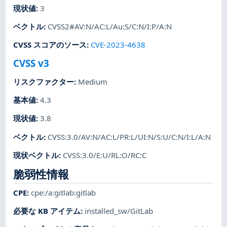
現状値
:
3
ベクトル
:
CVSS2#AV:N/AC:L/Au:S/C:N/I:P/A:N
CVSS スコアのソース
:
CVE-2023-4638
CVSS v3
リスクファクター
:
Medium
基本値
:
4.3
現状値
:
3.8
ベクトル
:
CVSS:3.0/AV:N/AC:L/PR:L/UI:N/S:U/C:N/I:L/A:N
現状ベクトル
:
CVSS:3.0/E:U/RL:O/RC:C
脆弱性情報
CPE
:
cpe:/a:gitlab:gitlab
必要な KB アイテム
:
installed_sw/GitLab