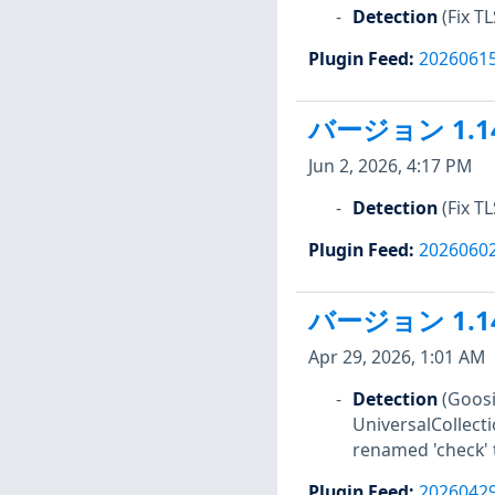
Detection
(Fix T
Plugin Feed
:
2026061
バージョン 1.1
Jun 2, 2026, 4:17 PM
Detection
(Fix T
Plugin Feed
:
2026060
バージョン 1.1
Apr 29, 2026, 1:01 AM
Detection
(Goosi
UniversalCollect
renamed 'check' t
Plugin Feed
:
2026042