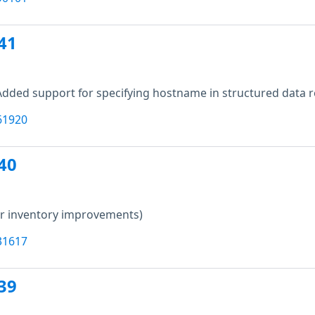
41
Added support for specifying hostname in structured data r
61920
40
er inventory improvements)
31617
39