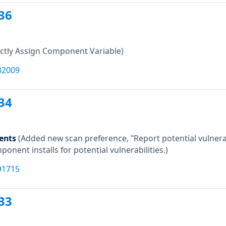
36
ctly Assign Component Variable)
32009
34
ents
(Added new scan preference, "Report potential vulnerab
onent installs for potential vulnerabilities.)
91715
33