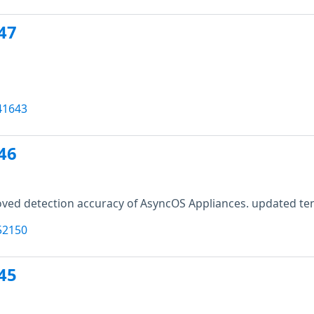
47
41643
46
ved detection accuracy of AsyncOS Appliances. updated tenab
52150
45