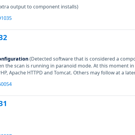
xtra output to component installs)
91035
32
onfiguration
(Detected software that is considered a compo
en the scan is running in paranoid mode. At this moment in 
 PHP, Apache HTTPD and Tomcat. Others may follow at a later
60054
31