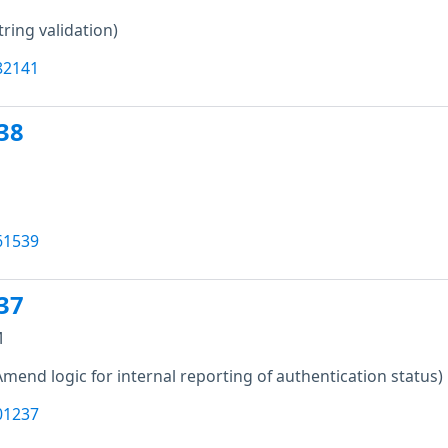
tring validation)
82141
38
61539
37
M
Amend logic for internal reporting of authentication status)
01237