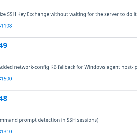
alize SSH Key Exchange without waiting for the server to do it 
41108
49
Added network-config KB fallback for Windows agent host-ip
81500
48
command prompt detection in SSH sessions)
31310