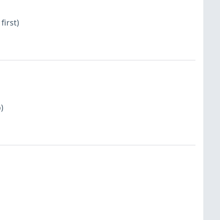
first)
)