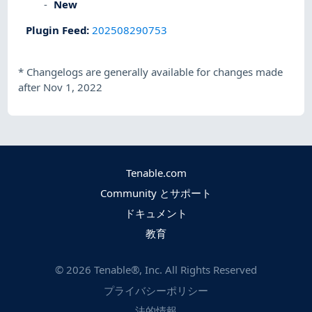
New
Plugin Feed
:
202508290753
*
Changelogs are generally available for changes made
after Nov 1, 2022
Tenable.com
Community とサポート
ドキュメント
教育
©
2026
Tenable®, Inc. All Rights Reserved
プライバシーポリシー
法的情報