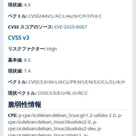
現状値
:
4.5
ベクトル
:
CVSS2#AV:L/AC:L/Au:N/C:P/I:P/A:C
CVSS スコアのソース
:
CVE-2025-8067
CVSS v3
リスクファクター
:
High
基本値
:
8.5
現状値
:
7.4
ベクトル
:
CVSS:3.0/AV:L/AC:L/PR:N/UI:N/S:C/C:L/I:L/A:H
現状ベクトル
:
CVSS:3.0/E:U/RL:O/RC:C
脆弱性情報
CPE
:
p-cpe:/a:debian:debian_linux:gir1.2-udisks-2.0
,
p-
cpe:/a:debian:debian_linux:libudisks2-0
,
p-
cpe:/a:debian:debian_linux:libudisks2-dev
,
p-
cpe:/a:debian:debian_linux:udisks2
,
p-