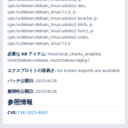
cpe:/a:debian:debian_linux:udisks2-doc
,
cpe:/o:debian:debian_linux:12.0
,
p-
cpe:/a:debian:debian_linux:udisks2-bcache
,
p-
cpe:/a:debian:debian_linux:udisks2-btrfs
,
p-
cpe:/a:debian:debian_linux:udisks2-lvm2
,
p-
cpe:/a:debian:debian_linux:udisks2-zram
,
cpe:/o:debian:debian_linux:13.0
必要な KB アイテム
:
Host/local_checks_enabled
,
Host/Debian/release
,
Host/Debian/dpkg-l
エクスプロイトの容易さ
:
No known exploits are available
パッチ公開日
:
2025/8/28
脆弱性公開日
:
2025/8/28
参照情報
CVE
:
CVE-2025-8067