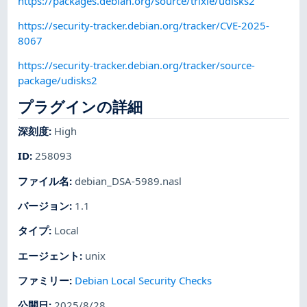
https://packages.debian.org/source/trixie/udisks2
https://security-tracker.debian.org/tracker/CVE-2025-
8067
https://security-tracker.debian.org/tracker/source-
package/udisks2
プラグインの詳細
深刻度
:
High
ID
:
258093
ファイル名
:
debian_DSA-5989.nasl
バージョン
:
1.1
タイプ
:
Local
エージェント
:
unix
ファミリー
:
Debian Local Security Checks
公開日
:
2025/8/28