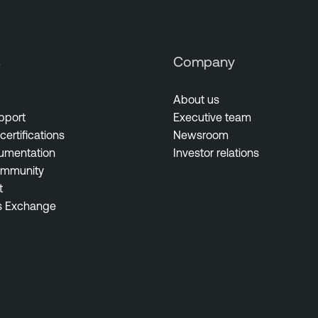
s
Company
About us
pport
Executive team
certifications
Newsroom
umentation
Investor relations
ommunity
t
s Exchange