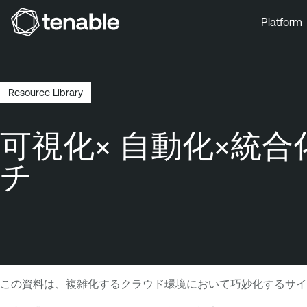
Platform
Skip to Main Navigation
Skip to Main Content
Skip to Footer
Resource Library
Breadcrumb
可視化× 自動化×統
チ
この資料は、複雑化するクラウド環境において巧妙化するサイ