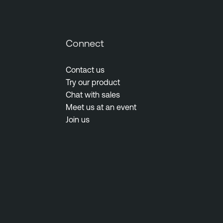
Connect
Contact us
Try our product
Chat with sales
Meet us at an event
Join us