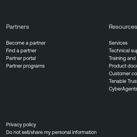
d
E
x
Partners
Resource
p
o
Become a partner
Services
s
Find a partner
Technical su
u
Partner portal
Training and 
r
Partner programs
Product doc
e
Customer c
Tenable Trus
CyberAgent
Privacy policy
Do not sell/share my personal information