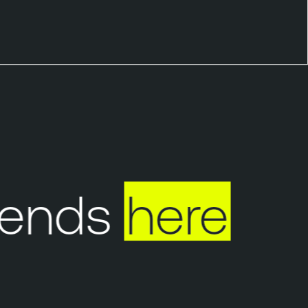
ends
here