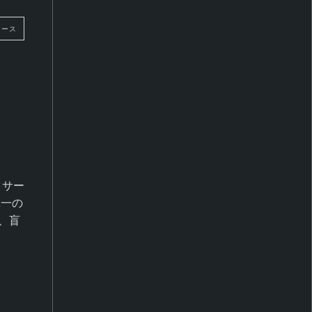
ケース
02
脆弱性管理
環境全体にわたって脆弱性や設定ミスを特定し、アタック
クサー
体から得られる検出結果を統合して、単一のビューで可視
単一の
、盲