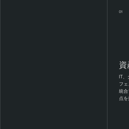
01
資
IT
フェ
統合
点を