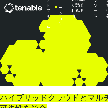
ュ
ト
が選ば
ソ
ー
フ
れる理
ー
シ
ォ
由
ス
メインナビゲーションにスキップ
ョ
ー
ン
メインコンテンツにスキップ
ム
フッターにスキップ
ハイブリッドクラウドとマル