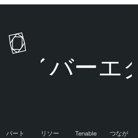
T
e
n
a
b
l
サイバーエク
e
O
n
e
パート
リソー
Tenable
つなが