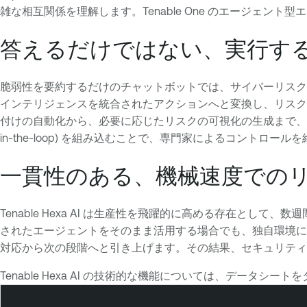
雑な相互関係を理解します。Tenable One のエージェント
答えるだけではない、実行する 
脆弱性を要約するだけのチャットボットでは、サイバーリスクは改善
インテリジェンスを統合されたアクションへと変換し、リスク
付けの自動化から、必要に応じたリスクの可視化の生成まで、Hex
in-the-loop) を組み込むことで、専門家によるコントロー
一貫性のある、機械速度での
Tenable Hexa AI は生産性を飛躍的に高める存在
されたエージェントをそのまま活用する場合でも、独自環境に合わ
対応から次の段階へと引き上げます。その結果、セキュリティ
Tenable Hexa AI の技術的な機能については、データシ
T