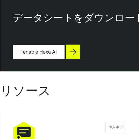
e
n
データシートをダウンロー
a
b
l
e
Tenable Hexa AI
O
n
e
T
e
リソース
n
a
b
l
e
導入事例
V