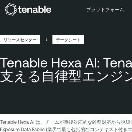
プラットフォーム
メインナビゲーションにスキップ
メインコンテンツにスキップ
フッターにスキップ
リソースセンター
データシート
Breadcrumb
Tenable Hexa A
支える自律型エンジ
Tenable Hexa AI は、チームが事後対応的な雑務対応か
Exposure Data Fabric (業界で最も包括的なコン