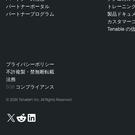
M
パートナーポータル
トレーニン
a
パートナープログラム
製品ドキュ
n
カスタマー
a
Tenable の
g
e
m
e
n
プライバシーポリシー
t
不許複製・禁無断転載
法務
508
コンプライアンス
© 2026 Tenable®, Inc. All Rights Reserved