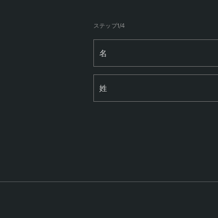
ステップ1/4
名
姓
T
e