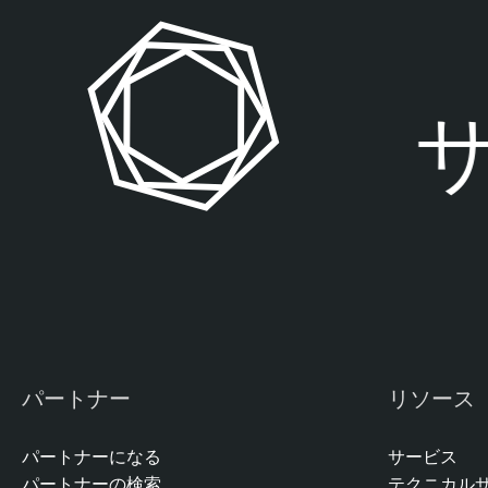
n
a
b
l
e
サ
V
u
l
n
e
r
a
b
i
l
パートナー
リソース
i
t
パートナーになる
サービス
y
パートナーの検索
テクニカル