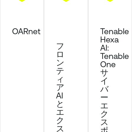
l
n
e
r
OARnet
Tenable
a
Hexa
b
フ
AI:
i
ロ
Tenable
l
ン
One
i
テ
t
サ
ィ
y
イ
M
ア
バ
a
AI
ー
n
と
エ
a
エ
ク
g
ク
ス
e
ス
ポ
m