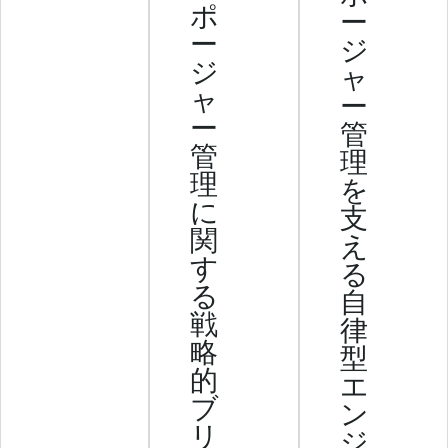
ポ
e
ー
ー
n
ジ
t
ジ
ャ
ャ
ー
ー
管
管
理
理
を
に
支
関
え
す
る
る
自
戦
律
略
型
的
エ
ブ
ン
リ
ジ