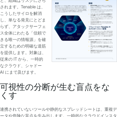
と、組織はリスクにさら
されます。Tenable は、
こうしたサイロを解消
し、単なる発見にとどま
らず、アタックサーフェ
ス全体にわたる「信頼で
きる唯一の情報源」を確
立するための明確な道筋
を提供します。対象は、
従来の IT から、一時的
なクラウド、シャドー
AI にまで及びます。
可視性の分断が生む盲点をな
くす
連携されていないツールや静的なスプレッドシートは、重複デ
ータや危険な盲点を生み出します。一時的なクラウドインスタ