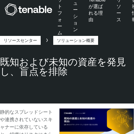
ュ
ト
が選ば
ソ
ー
フ
れる理
ー
シ
ォ
由
ス
メインナビゲーションにスキップ
ョ
ー
ン
メインコンテンツにスキップ
ム
フッターにスキップ
リソースセンター
ソリューション概要
Breadcrumb
既知および未知の資産を発見
し、盲点を排除
静的なスプレッドシート
や連携されていないスキ
ャナーに依存している