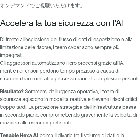
オンデマンドでご視聴いただけます。
A
T
I
e
Accelera la tua sicurezza con l’AI
n
E
a
x
Di fronte all'esplosione del flusso di dati di esposizione e alla
b
p
limitazione delle risorse, i team cyber sono sempre più
l
o
impegnati.
e
s
Gli aggressori automatizzano i loro processi grazie all'IA,
O
u
mentre i difensori perdono tempo prezioso a causa di
n
r
strumenti frammentati e processi manuali complessi e pesanti.
e
e
A
M
Risultato?
Sommersi dall'urgenza operativa, i team di
I
a
sicurezza agiscono in modalità reattiva e rilevano i rischi critici
E
n
troppo tardi. La protezione strategica dell'infrastruttura passa
x
a
in secondo piano, compromettendo gravemente la velocità di
p
g
reazione alle minacce pertinenti.
o
e
s
Tenable Hexa AI
colma il divario tra il volume di dati e la
m