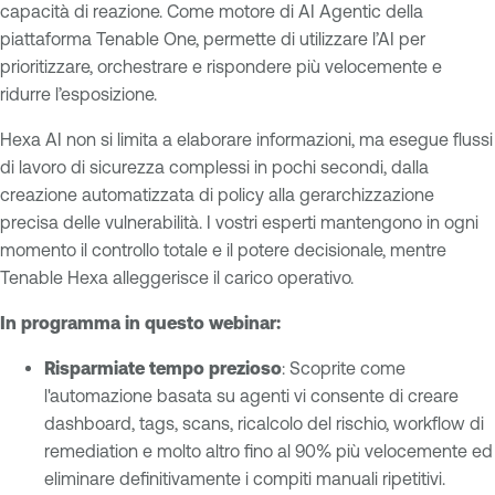
u
capacità di reazione. Come motore di AI Agentic della
e
r
piattaforma Tenable One, permette di utilizzare l’AI per
n
e
prioritizzare, orchestrare e rispondere più velocemente e
t
ridurre l’esposizione.
T
e
Hexa AI non si limita a elaborare informazioni, ma esegue flussi
n
di lavoro di sicurezza complessi in pochi secondi, dalla
a
creazione automatizzata di policy alla gerarchizzazione
b
precisa delle vulnerabilità. I vostri esperti mantengono in ogni
l
momento il controllo totale e il potere decisionale, mentre
e
Tenable Hexa alleggerisce il carico operativo.
O
n
In programma in questo webinar:
e
Risparmiate tempo prezioso
: Scoprite come
l'automazione basata su agenti vi consente di creare
dashboard, tags, scans, ricalcolo del rischio, workflow di
remediation e molto altro fino al 90% più velocemente ed
eliminare definitivamente i compiti manuali ripetitivi.