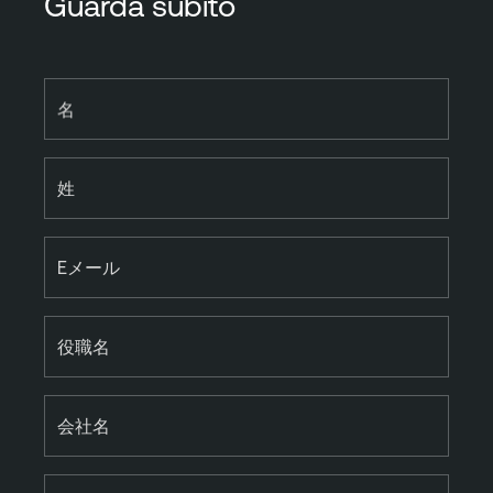
Guarda subito
名
姓
Eメール
役職名
会社名