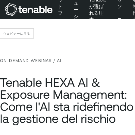
ュ
ト
が選ば
ソ
ー
フ
れる理
ー
シ
ォ
由
ス
メインナビゲーションにスキップ
ョ
ー
ン
メインコンテンツにスキップ
ム
ウェビナーに戻る
フッターにスキップ
ON-DEMAND WEBINAR
/ AI
Tenable HEXA AI &
Exposure Management:
Come l'AI sta ridefinendo
la gestione del rischio