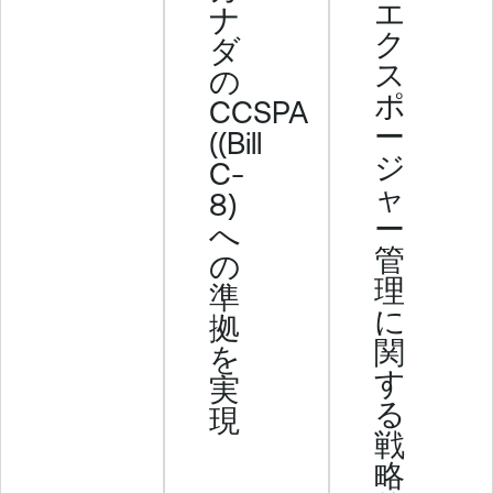
エ
ナ
ク
ダ
ス
の
ポ
CCSPA
ー
((Bill
ジ
C-
ャ
8)
ー
へ
管
の
理
準
に
拠
関
を
す
実
る
現
戦
略