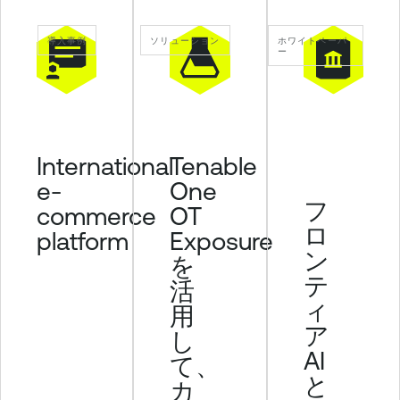
導入事例
ソリューション
ホワイトペーパ
ー
Tenable
International
One
e-
フ
OT
commerce
ロ
Exposure
platform
ン
を
テ
活
ィ
用
ア
し
AI
て、
と
カ