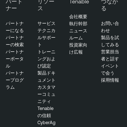
パート
リソー
Tenable
つなが
ナー
ス
る
会社概要
パートナ
サービス
お問い合
執行幹部
ーになる
テクニカ
わせ
ニュース
パートナ
ルサポー
製品を試
ルーム
ーの検索
ト
してみる
投資家向
パートナ
トレーニ
営業担当
け広報
ーポータ
ングおよ
者と話す
ル
び認定
イベント
パートナ
製品ドキ
で会う
ープログ
ュメント
採用情報
ラム
カスタマ
ーコミュ
ニティ
Tenable
の信頼
CyberAg