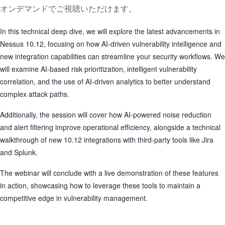
オンデマンドでご視聴いただけます。
T
e
In this technical deep dive, we will explore the latest advancements in 
n
Nessus 10.12, focusing on how AI-driven vulnerability intelligence and 
a
new integration capabilities can streamline your security workflows. We 
b
will examine AI-based risk prioritization, intelligent vulnerability 
l
correlation, and the use of AI-driven analytics to better understand 
e
complex attack paths. 
N
Additionally, the session will cover how AI-powered noise reduction 
e
and alert filtering improve operational efficiency, alongside a technical 
s
walkthrough of new 10.12 integrations with third-party tools like Jira 
s
and Splunk. 
u
s
The webinar will conclude with a live demonstration of these features 
in action, showcasing how to leverage these tools to maintain a 
competitive edge in vulnerability management.