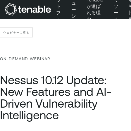
ュ
ト
が選ば
ソ
ー
フ
れる理
ー
シ
ォ
由
ス
メインナビゲーションにスキップ
ョ
ー
ン
メインコンテンツにスキップ
ム
ウェビナーに戻る
フッターにスキップ
ON-DEMAND WEBINAR
Nessus 10.12 Update:
New Features and AI-
Driven Vulnerability
Intelligence