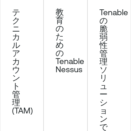
教
Tenable
テ
育
の
ク
の
脆
ニ
た
弱
カ
め
性
ル
の
管
ア
Tenable
理
カ
Nessus
ソ
ウ
リ
ン
ュ
ト
ー
管
シ
理
ョ
(TAM)
ン
で