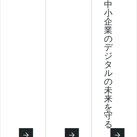
中
小
企
業
の
デ
ジ
タ
ル
の
未
来
を
守
る