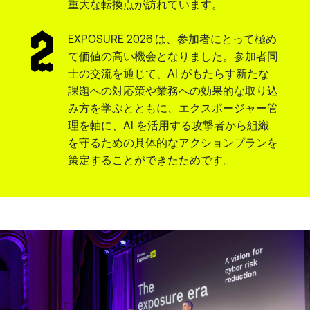
重大な転換点が訪れています。
EXPOSURE 2026 は、参加者にとって極め
て価値の高い機会となりました。参加者同
士の交流を通じて、AI がもたらす新たな
課題への対応策や業務への効果的な取り込
み方を学ぶとともに、エクスポージャー管
理を軸に、AI を活用する攻撃者から組織
を守るための具体的なアクションプランを
策定することができたためです。