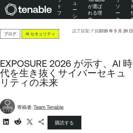
ュ
ト
が選ば
ソ
ー
フ
れる理
ー
シ
ォ
由
ス
メインナビゲーションにスキップ
ョ
ー
ン
メインコンテンツにスキップ
読了目安: 7 分
2026 年 5 月 26 日
ム
ブログ
AI セキュリティ
フッターにスキップ
EXPOSURE 2026 が示す、AI 時
代を生き抜くサイバーセキュ
リティの未来
寄稿者:
Team Tenable
購読する