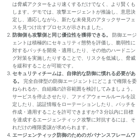
は脅威アクターをより速くするだけでなく、より賢くも
します。デモでは、攻撃エージェントが推論し、意思決
定し、適応しながら、新たな未発見のアタックサーフェ
スを見つけ出すプロセスが示されました。
防御側も攻撃側と同じ優位性を獲得できる。
防御エージ
ェントは積極的にセキュリティ態勢を評価し、脆弱性に
対するパッチを開発・適用したり、その他のハードニン
グ対策を実施したりすることで、リスクを低減し、脅威
を緩和することが可能です。
セキュリティチームは、自律的な防御に慣れる必要があ
る。
完全自律型の防御エージェントにどこまで権限を委
ねられるか、自組織の許容範囲を検討してみましょう。
サービスを停止させたり、ファイアウォールルールを設
定したり、認証情報をローテーションしたり、パッチを
作成・適用することを許可できますか? 3 分以内に目標
を達成するエージェンティック攻撃に対抗するには、そ
れだけの権限委譲が求められます。
エージェンティック防御のためのガバナンスフレームワ