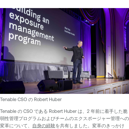
Tenable CSO の Robert Huber
Tenable の CSO である Robert Huber は、2 年前に着手した脆
弱性管理プログラムおよびチームのエクスポージャー管理への
変革について、
自身の経験
を共有しました。変革のきっかけ