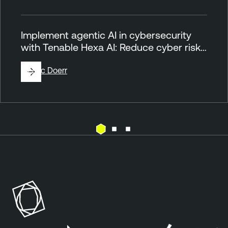
Implement agentic AI in cybersecurity
with Tenable Hexa AI: Reduce cyber risk…
By
Eric Doerr
A
T
g
e
e
n
n
a
t
b
s
l
e