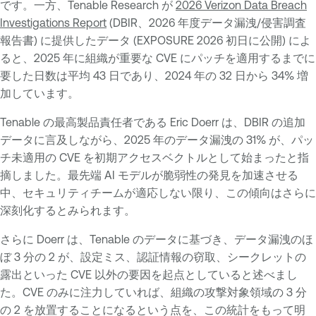
です。一方、Tenable Research が
2026 Verizon Data Breach
Investigations Report
(DBIR、2026 年度データ漏洩/侵害調査
報告書) に提供したデータ (EXPOSURE 2026 初日に公開) によ
ると、2025 年に組織が重要な CVE にパッチを適用するまでに
要した日数は平均 43 日であり、2024 年の 32 日から 34% 増
加しています。
Tenable の最高製品責任者である Eric Doerr は、DBIR の追加
データに言及しながら、2025 年のデータ漏洩の 31% が、パッ
チ未適用の CVE を初期アクセスベクトルとして始まったと指
摘しました。最先端 AI モデルが脆弱性の発見を加速させる
中、セキュリティチームが適応しない限り、この傾向はさらに
深刻化するとみられます。
さらに Doerr は、Tenable のデータに基づき、データ漏洩のほ
ぼ 3 分の 2 が、設定ミス、認証情報の窃取、シークレットの
露出といった CVE 以外の要因を起点としていると述べまし
た。CVE のみに注力していれば、組織の攻撃対象領域の 3 分
の 2 を放置することになるという点を、この統計をもって明