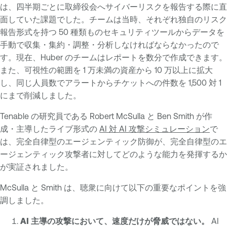
は、四半期ごとに取締役会へサイバーリスクを報告する際に直
面していた課題でした。チームは当時、それぞれ独自のリスク
報告形式を持つ 50 種類ものセキュリティツールからデータを
手動で収集・集約・調整・分析しなければならなかったので
す。現在、Huber のチームはレポートを数分で作成できます。
また、可視性の範囲を 1 万未満の資産から 10 万以上に拡大
し、同じ人員数でアラートからチケットへの件数を 1,500 対 1
にまで削減しました。
Tenable の研究員である Robert McSulla と Ben Smith が作
成・主導したライブ形式の
AI 対 AI 攻撃シミュレーション
で
は、完全自律型のエージェンティック防御が、完全自律型のエ
ージェンティック攻撃者に対してどのような能力を発揮するか
が実証されました。
McSulla と Smith は、聴衆に向けて以下の重要なポイントを強
調しました。
AI 主導の攻撃において、速度だけが脅威ではない。
AI