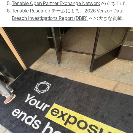
Tenable Open Partner Exchange Network
の立ち上げ。
Tenable Research チームによる、
2026 Verizon Data
Breach Investigations Report (DBIR)
への大きな貢献。