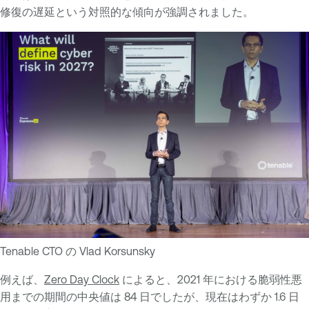
修復の遅延という対照的な傾向が強調されました。
Tenable CTO の Vlad Korsunsky
例えば、
Zero Day Clock
によると、2021 年における脆弱性悪
用までの期間の中央値は 84 日でしたが、現在はわずか 1.6 日