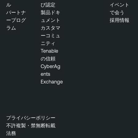
b
ル
び認定
イベント
l
パートナ
製品ドキ
で会う
e
ープログ
ュメント
採用情報
O
ラム
カスタマ
n
ーコミュ
e
ニティ
Tenable
T
の信頼
e
CyberAg
n
ents
a
Exchange
b
l
e
O
n
プライバシーポリシー
e
不許複製・禁無断転載
V
法務