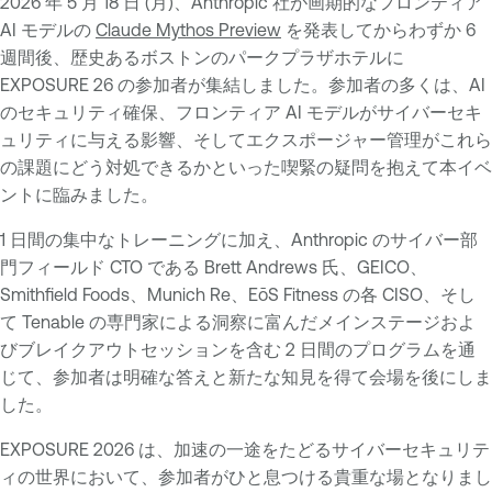
2026 年 5 月 18 日 (月)、Anthropic 社が画期的なフロンティア
AI モデルの
Claude Mythos Preview
を発表してからわずか 6
週間後、歴史あるボストンのパークプラザホテルに
EXPOSURE 26 の参加者が集結しました。参加者の多くは、AI
のセキュリティ確保、フロンティア AI モデルがサイバーセキ
ュリティに与える影響、そしてエクスポージャー管理がこれら
の課題にどう対処できるかといった喫緊の疑問を抱えて本イベ
ントに臨みました。
1 日間の集中なトレーニングに加え、Anthropic のサイバー部
門フィールド CTO である Brett Andrews 氏、GEICO、
Smithfield Foods、Munich Re、EōS Fitness の各 CISO、そし
て Tenable の専門家による洞察に富んだメインステージおよ
びブレイクアウトセッションを含む 2 日間のプログラムを通
じて、参加者は明確な答えと新たな知見を得て会場を後にしま
した。
EXPOSURE 2026 は、加速の一途をたどるサイバーセキュリテ
ィの世界において、参加者がひと息つける貴重な場となりまし