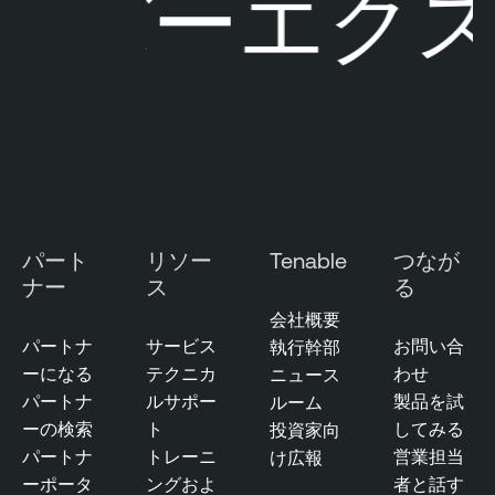
ーエクスポー
E
O
x
n
p
e
o
A
s
I
u
E
r
x
e
p
M
o
パート
リソー
Tenable
つなが
a
s
ナー
ス
る
n
u
a
会社概要
r
g
パートナ
サービス
お問い合
執行幹部
e
e
ーになる
テクニカ
わせ
ニュース
m
T
パートナ
ルサポー
製品を試
ルーム
e
e
ーの検索
ト
してみる
投資家向
n
n
パートナ
トレーニ
営業担当
け広報
t
a
ーポータ
ングおよ
者と話す