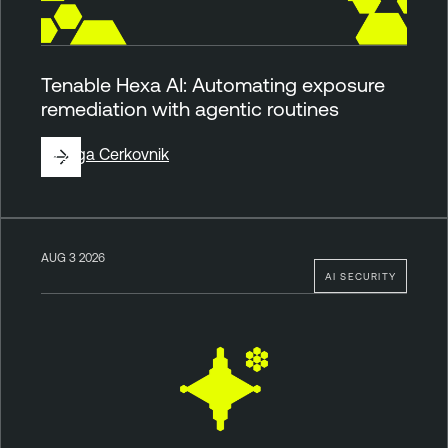
Tenable Hexa AI: Automating exposure
remediation with agentic routines
By
Ziga Cerkovnik
AUG 3 2026
AI SECURITY