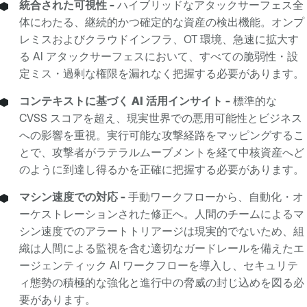
統合された可視性 -
ハイブリッドなアタックサーフェス全
体にわたる、継続的かつ確定的な資産の検出機能。オンプ
レミスおよびクラウドインフラ、OT 環境、急速に拡大す
る AI アタックサーフェスにおいて、すべての脆弱性・設
定ミス・過剰な権限を漏れなく把握する必要があります。
コンテキストに基づく AI 活用インサイト -
標準的な
CVSS スコアを超え、現実世界での悪用可能性とビジネス
への影響を重視。実行可能な攻撃経路をマッピングするこ
とで、攻撃者がラテラルムーブメントを経て中核資産へど
のように到達し得るかを正確に把握する必要があります。
マシン速度での対応 -
手動ワークフローから、自動化・オ
ーケストレーションされた修正へ。人間のチームによるマ
シン速度でのアラートトリアージは現実的でないため、組
織は人間による監視を含む適切なガードレールを備えたエ
ージェンティック AI ワークフローを導入し、セキュリテ
ィ態勢の積極的な強化と進行中の脅威の封じ込めを図る必
要があります。