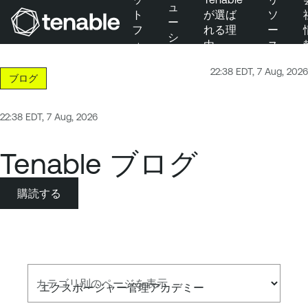
ュ
ト
が選ば
ソ
ー
フ
れる理
ー
シ
ォ
由
ス
メインナビゲーションにスキップ
ョ
ー
ン
メインコンテンツにスキップ
22:38 EDT, 7 Aug, 2026
ム
ブログ
フッターにスキップ
22:38 EDT, 7 Aug, 2026
Tenable ブログ
購読する
カテゴリ別のページを表示