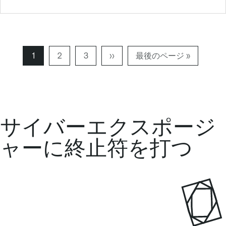
ペ
1
ペ
2
ペ
3
N
››
最
最後のページ »
ー
ー
ー
e
後
ペ
ジ
ジ
ジ
x
の
ー
t
ペ
ジ
p
ー
サイバーエクスポージ
a
ジ
g
ャーに終止符を打つ
e