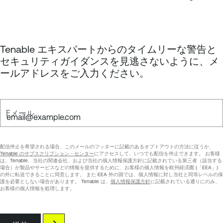
Tenable エキスパートからのタイムリーな警告と
セキュリティガイダンスを見逃さないように、メ
ールアドレスをご入力ください。
Eメール
配信停止を希望される場合、このメールのフッターに記載のあるオプトアウトの方法に従うか、
Tenable のサブスクリプション・センター
にアクセスして、いつでも配信を停止できます。 お客様
は、Tenable、当社の関連会社、および当社の個人情報保護方針に記載されている第三者（該当する
場合）が製品やサービスなどの情報を提供するために、お客様の個人情報を欧州経済圏 (「EEA」)
の外に転送できることに同意します。 また EEA 外の国では、個人情報に対し当社と同等レベルの保
護を必要としない場合があります。 Tenable は、
個人情報保護方針
に記載されている通りにのみ、
お客様の個人情報を処理します。