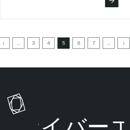
P
‹
…
ペ
3
ペ
4
ペ
5
ペ
6
ペ
7
…
次
›
r
ー
ー
ー
ー
ー
の
ペ
e
ジ
ジ
ジ
ジ
ジ
ペ
ー
v
ー
ジ
i
ジ
o
u
s
p
a
g
サイバーエ
e