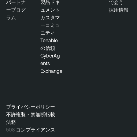
パートナ
製品ドキ
で会う
ープログ
ュメント
採用情報
ラム
カスタマ
ーコミュ
ニティ
Tenable
の信頼
CyberAg
ents
Exchange
プライバシーポリシー
不許複製・禁無断転載
法務
508
コンプライアンス