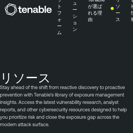
ュ
ト
が選ば
ソ
ー
フ
れる理
ー
シ
ォ
由
ス
メインナビゲーションにスキップ
ョ
ー
ン
メインコンテンツにスキップ
ム
フッターにスキップ
リソース
Stay ahead of the shift from reactive discovery to proactive
prevention with Tenable’s library of exposure management
insights. Access the latest vulnerability research, analyst
reports, and other cybersecurity resources designed to help
you prioritize risk and close the exposure gap across the
modern attack surface.