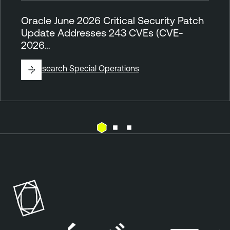
Oracle June 2026 Critical Security Patch
Update Addresses 243 CVEs (CVE-
2026…
By
Research Special Operations
E
T
x
e
p
n
o
a
s
b
u
l
r
e