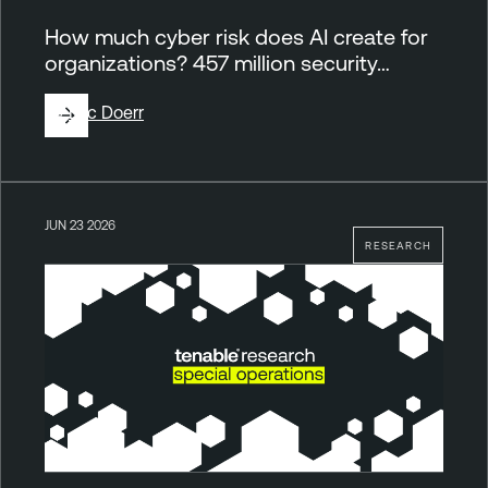
How much cyber risk does AI create for
organizations? 457 million security…
By
Eric Doerr
JUN 23 2026
RESEARCH