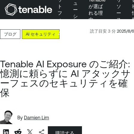
ュ
ト
が選ば
ソ
ー
フ
れる理
ー
シ
ォ
由
ス
メインナビゲーションにスキップ
ョ
ー
ン
メインコンテンツにスキップ
読了目安 3 分
2025/8/6
ム
ブログ
AI セキュリティ
フッターにスキップ
Tenable AI Exposure のご紹介:
憶測に頼らずに AI アタックサ
ーフェスのセキュリティを確
保
By
Damien Lim
購読する