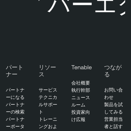
サイバーエク
e
O
M
n
a
e
n
a
g
e
m
e
パート
リソー
Tenable
つなが
n
ナー
ス
る
t
会社概要
パートナ
サービス
お問い合
執行幹部
ーになる
テクニカ
わせ
ニュース
パートナ
ルサポー
製品を試
ルーム
ーの検索
ト
してみる
投資家向
パートナ
トレーニ
営業担当
け広報
ーポータ
ングおよ
者と話す