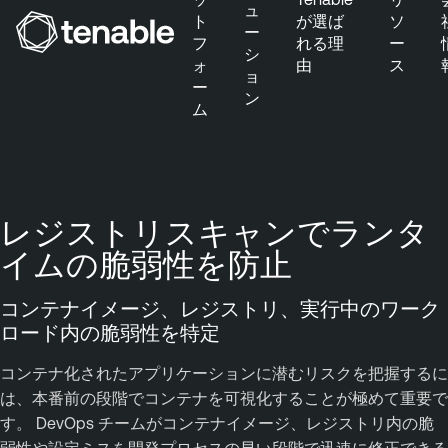
ュ
ト
が選ば
ソ
ー
フ
れる理
ー
シ
ォ
由
ス
メインナビゲーションにスキップ
ョ
ー
ン
メインコンテンツにスキップ
ム
フッターにスキップ
レジストリスキャンでランタ
イムの脆弱性を防止
コンテナイメージ、レジストリ、実行中のワーク
ロード内の脆弱性を特定
コンテナ化されたアプリケーションに潜むリスクを把握するに
は、本番前の段階でコンテナを可視化することが極めて重要で
す。 DevOps チームがコンテナイメージ、レジストリ内の脆