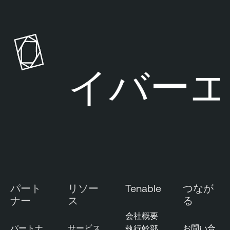
T
e
n
a
b
l
サイバーエ
e
O
n
e
C
l
o
u
d
パート
リソー
Tenable
つなが
E
ナー
ス
る
x
会社概要
p
パートナ
サービス
お問い合
執行幹部