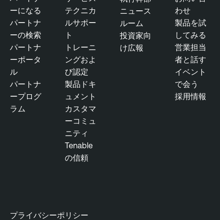
o
ーになる
テクニカ
わせ
ニュース
s
パートナ
ルサポー
製品を試
ルーム
u
ーの検索
ト
してみる
投資家向
r
パートナ
トレーニ
営業担当
け広報
e
ーポータ
ングおよ
者と話す
ル
び認定
イベント
パートナ
製品ドキ
で会う
ープログ
ュメント
採用情報
ラム
カスタマ
ーコミュ
ニティ
Tenable
の信頼
プライバシーポリシー