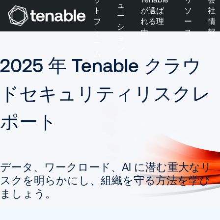
ュ
ト
が選ば
ソ
社
ー
フ
れる理
ー
情
シ
ォ
由
ス
報
メインナビゲーションにスキップ
ョ
ー
Tenable
ン
メインコンテンツにスキップ
ム
Cloud
2025 年 Tenable クラウ
フッターにスキップ
Security
ドセキュリティリスクレ
ポート
データ、ワークロード、AI に潜む重大なリ
スクを明らかにし、組織を守る方法を学び
ましょう。