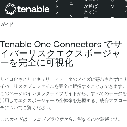
ュ
ト
が選ば
ソ
ー
フ
れる理
ー
シ
ォ
由
ス
メインナビゲーションにスキップ
ョ
ガイド
ー
ン
メインコンテンツにスキップ
ム
フッターにスキップ
Tenable One Connectors でサ
イバーリスクエクスポージャ
ーを完全に可視化
サイロ化されたセキュリティデータのノイズに惑わされずにサ
イバーリスクプロファイルを完全に把握することができます。
このページのインタラクティブガイドから、すべてのデータを
活用してエクスポージャーの全体像を把握する、統合アプロー
チについてご覧ください。
このガイドは、ウェブブラウザからご覧なるのが最適です。