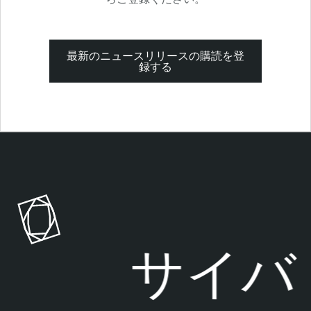
最新のニュースリリースの購読を登
録する
T
e
n
a
b
l
サイバ
e
O
n
e