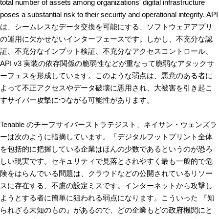
total number of assets among organizations' digital infrastructure 
poses a substantial risk to their security and operational integrity. API 
は、シームレスなデータ交換を可能にする、ソフトウェアアプリ
の運用に欠かせないインターフェースです。しかし、不充分な認
証、不充分なインプット検証、不充分なアクセスコントロール、
API v3 実装の依存関係の脆弱性などが重なって脆弱なアタックサ
ーフェスを形成しています。このような弱点は、悪意のある者に
よって不正アクセスやデータ破壊に悪用され、大被害を引き起こ
すサイバー攻撃につながる可能性があります。
Tenable のチーフサイバーストラテジスト、ネイサン・ウェンズラ
ーは次のように指摘しています。「デジタルフットプリント全体
を包括的に把握している企業はほんの少数であるというのが恐ろ
しい現実です。セキュリティで見落とされやすく最も一般的で危
険をはらんでいる問題は、クラウドなどの公開されているリソー
スに存在する、不慮の設定ミスです。インターネットから攻撃し
ようとする者に簡単に狙われる弱点になります。こういった 『知
られざる未知のもの』があるので、どの企業もどの政府機関にと