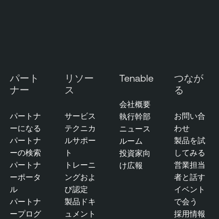
A
t
t
a
c
k
パート
リソー
Tenable
つなが
S
ナー
ス
る
u
会社概要
r
パートナ
サービス
お問い合
執行幹部
f
ーになる
テクニカ
わせ
ニュース
a
パートナ
ルサポー
製品を試
ルーム
c
ーの検索
ト
してみる
投資家向
e
パートナ
トレーニ
営業担当
け広報
M
ーポータ
ングおよ
者と話す
a
ル
び認定
イベント
n
パートナ
製品ドキ
で会う
a
ープログ
ュメント
採用情報
g