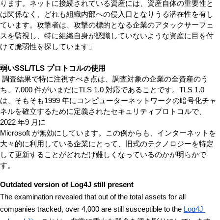
ります。ネットに接続されている資産には、資産自体の重要性と
は関係なく、どれも組織内部への侵入口となりうる潜在性を有し
ています。攻撃者は、攻撃の標的となる企業のアタックサーフェ
スを監視し、特に組織自身が認識していないような資産に目を付
けて脆弱性を探しています」
弱いSSL/TLS プロトコルの使用 
 調査結果で特に注視すべき点は、調査対象の企業の全資産のう
ち、7,000 件がいまだにTLS 1.0 対応であることです。TLS 1.0 
は、そもそも1999 年にコンピューターネットワークの暗号化チャ
ネルを確立するために定義されたセキュリティプロトコルで、
2022 年9 月に

Microsoft が無効にしています。この例からも、インターネットを
大々的に利用している企業にとって、旧式のテクノロジーを特定
して更新することがどれだけ難しくなっているのかが明らかで
す。
Outdated version of Log4J still present
The examination revealed that out of the total assets for all 
companies tracked, over 4,000 are still susceptible to the 
Log4J 