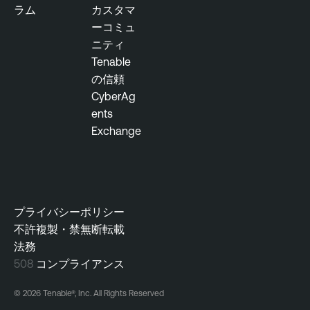
ラム
カスタマ
e
ーコミュ
m
ニティ
e
Tenable
n
の信頼
t
CyberAg
ents
Exchange
プライバシーポリシー
不許複製・禁無断転載
法務
508
コンプライアンス
© 2026 Tenable®, Inc. All Rights Reserved