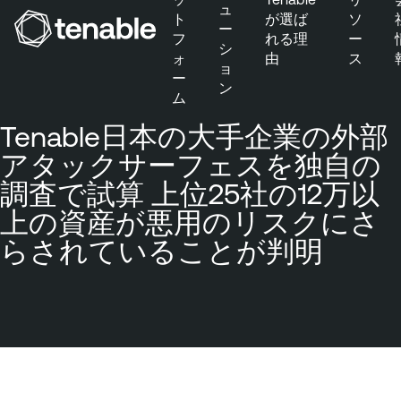
ュ
ト
が選ば
ソ
ー
フ
れる理
ー
シ
ォ
由
ス
メインナビゲーションにスキップ
ョ
ー
ン
メインコンテンツにスキップ
ム
フッターにスキップ
Tenable日本の大手企業の外部
アタックサーフェスを独自の
調査で試算 上位25社の12万以
上の資産が悪用のリスクにさ
らされていることが判明