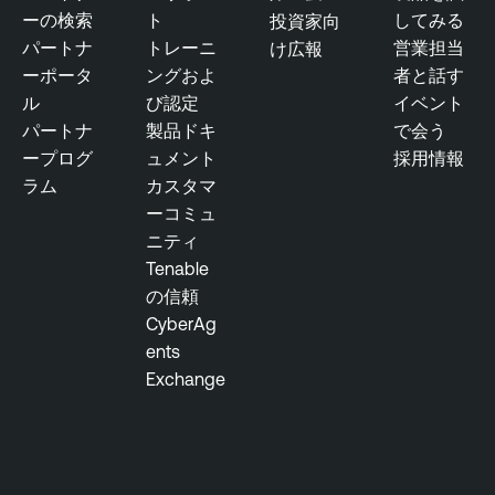
o
ーの検索
ト
してみる
投資家向
e
s
パートナ
トレーニ
営業担当
け広報
M
u
ーポータ
ングおよ
者と話す
a
r
ル
び認定
イベント
n
e
パートナ
製品ドキ
で会う
a
M
ープログ
ュメント
採用情報
g
a
ラム
カスタマ
e
n
ーコミュ
m
a
ニティ
e
g
Tenable
n
e
の信頼
t
m
CyberAg
e
T
ents
n
e
Exchange
t
n
A
a
c
b
a
l