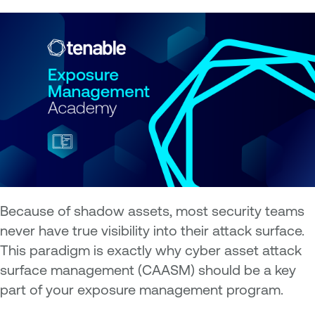
Because of shadow assets, most security teams
never have true visibility into their attack surface.
This paradigm is exactly why cyber asset attack
surface management (CAASM) should be a key
part of your exposure management program.