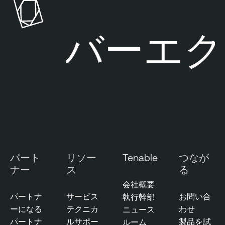
s
b
u
l
イバーエクス
r
e
e
O
M
n
a
e
n
A
a
t
g
t
e
a
m
c
e
k
パート
リソー
Tenable
つなが
n
S
ナー
ス
る
t
u
会社概要
r
E
パートナ
サービス
お問い合
執行幹部
f
x
ーになる
テクニカ
わせ
ニュース
a
p
パートナ
ルサポー
製品を試
ルーム
c