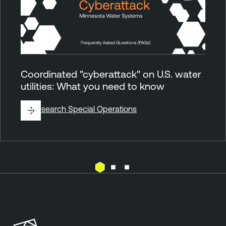
Coordinated "cyberattack" on U.S. water
utilities: What you need to know
By
Research Special Operations
E
T
x
e
p
n
o
a