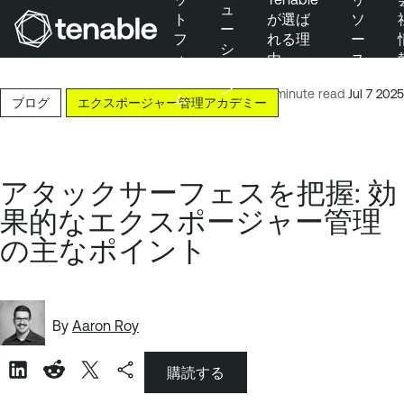
ュ
ト
が選ば
ソ
ー
フ
れる理
ー
シ
ォ
由
ス
メインナビゲーションにスキップ
ョ
ー
ン
メインコンテンツにスキップ
6-minute read
Jul 7 2025
ム
ブログ
エクスポージャー管理アカデミー
フッターにスキップ
アタックサーフェスを把握: 効
果的なエクスポージャー管理
の主なポイント
By
Aaron Roy
購読する