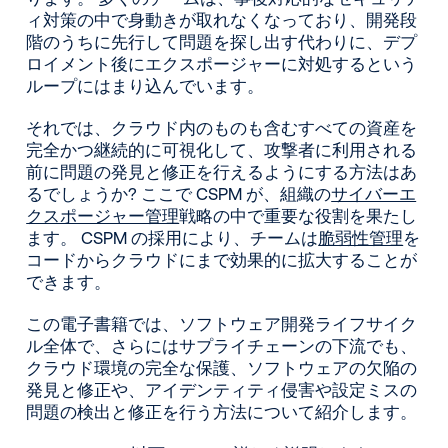
ィ対策の中で身動きが取れなくなっており、開発段
階のうちに先行して問題を探し出す代わりに、デプ
ロイメント後にエクスポージャーに対処するという
ループにはまり込んでいます。
それでは、クラウド内のものも含むすべての資産を
完全かつ継続的に可視化して、攻撃者に利用される
前に問題の発見と修正を行えるようにする方法はあ
るでしょうか? ここで CSPM が、組織の
サイバーエ
クスポージャー管理
戦略の中で重要な役割を果たし
ます。 CSPM の採用により、チームは
脆弱性管理
を
コードからクラウドにまで効果的に拡大することが
できます。
この電子書籍では、ソフトウェア開発ライフサイク
ル全体で、さらにはサプライチェーンの下流でも、
クラウド環境の完全な保護、ソフトウェアの欠陥の
発見と修正や、アイデンティティ侵害や設定ミスの
問題の検出と修正を行う方法について紹介します。