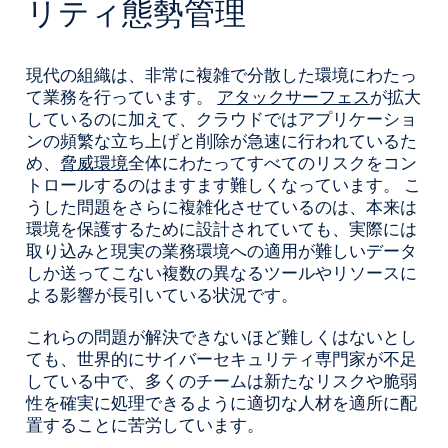
リティ態勢管理
現代の組織は、非常に複雑で分散した環境にわたっ
て業務を行っています。
アタックサーフェス
が拡大
しているのに加えて、クラウドではアプリケーショ
ンの頻繁な立ち上げと削除が急速に行われているた
め、
脅威環境
全体にわたってすべてのリスクをコン
トロールするのはますます難しくなっています。 こ
うした問題をさらに複雑化させているのは、本来は
環境を保護するために設計されていても、実際には
取り込みと現実の業務環境への適用が難しいデータ
しか送ってこない複数の異なるツールやリソースに
よる影響が長引いている状況です。
これらの問題が解決できないほど難しくはないとし
ても、世界的にサイバーセキュリティ専門家が不足
している中で、多くのチームは新たなリスクや脆弱
性を確実に処理できるように適切な人材を適所に配
置することに苦労しています。