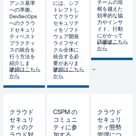
チームの垣
アンス基準
には、シフ
根を越えた
への準拠、
トレフトし
効率的な協
DevSecOps
てクラウド
力やインサ
へのクラウ
セキュリテ
イト、行動
ドセキュリ
ィをソフト
にかかって
ティベスト
ウェア開発
詳細はこちら
います。
プラクティ
ライフサイ
から
スの統合を
クル全体に
行う方法を
統合する必
紹介しま
要がありま
詳細はこちら
詳細はこちら
す。
す。
から
から
クラウド
CSPM の
クラウド
セキュリ
コミュニ
セキュリ
ティのク
ティに参
ティ態勢
ラウド対
加する
管理につ