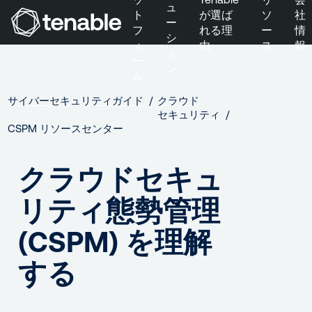
ュ
ト
が選ば
ソ
社
ー
フ
れる理
ー
情
シ
ォ
由
ス
報
メインナビゲーションにスキップ
ョ
ー
ン
メインコンテンツにスキップ
ム
フッターにスキップ
サイバーセキュリティガイド
クラウド

セキュリティ
CSPM リソースセンター
クラウドセキュ
リティ態勢管理
(CSPM) を理解
する