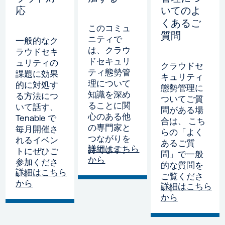
応
いてのよ
くあるご
このコミュ
質問
ニティで
一般的なク
は、クラウ
ラウドセキ
ドセキュリ
ュリティの
クラウドセ
ティ態勢管
課題に効果
キュリティ
理について
的に対処す
態勢管理に
知識を深め
る方法につ
ついてご質
ることに関
いて話す、
問がある場
心のある他
Tenable で
合は、 こち
の専門家と
毎月開催さ
らの「よく
つながりを
れるイベン
あるご質
詳細はこちら
持てます。
トにぜひご
問」で一般
から
参加くださ
的な質問を
詳細はこちら
い。
ご覧くださ
から
詳細はこちら
い。
から