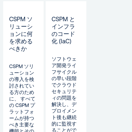
CSPM ソ
CSPM と
リューシ
インフラ
ョンに何
のコード
を求める
化 (IaC)
べきか
ソフトウェ
ア開発ライ
CSPM ソリ
フサイクル
ューション
の早い段階
の導入を検
でクラウド
討されてい
セキュリテ
る方のため
ィの問題を
に、 すべて
解決し、デ
の CSPM プ
プロイメン
ラットフォ
ト後も継続
ームが持つ
的に監視す
べき主要な
ることがで
機能とその