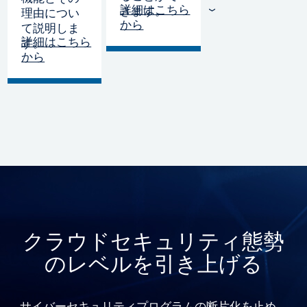
詳細はこちら
きます。
理由につい
から
て説明しま
詳細はこちら
す。
から
クラウドセキュリティ態勢
のレベルを引き上げる
サイバーセキュリティプログラムの断片化を止め、