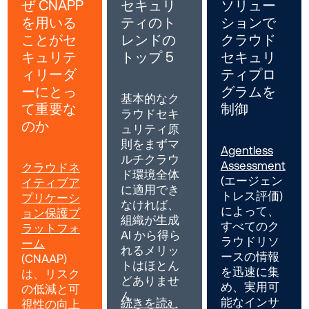
ぜ CNAPP
セキュリ
ソリュー
を用いる
ティのト
ションで
ことがセ
レンドの
クラウド
キュリテ
トップ 5
セキュリ
ィリーダ
ティプロ
ーにとっ
グラムを
基本的なク
て重要な
制御
ラウドセキ
のか
ュリティ原
則をまずマ
Agentless
ルチクラウ
Assessment
クラウドネ
ド環境全体
(エージェン
イティブア
に適用でき
トレス評価)
プリケーシ
なければ、
によって、
ョン保護プ
組織が生成
すべてのク
ラットフォ
AI から得ら
ラウドリソ
ーム
れるメリッ
ースの情報
(CNAAP)
トはほとん
を迅速に集
は、リスク
どありませ
め、実用可
の低減と可
ん。
能なインサ
続きを読む
視性の向上